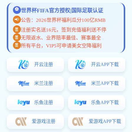
下载APP
阿达尼点评巴斯托尼失误强调安全距离
的重要性与对方速度差异
2026-05-31 22:17
阅读 75 次