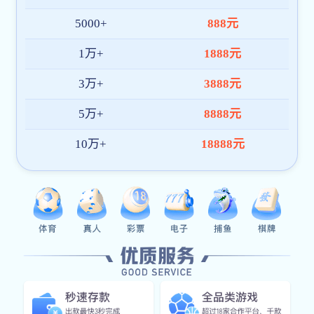
势，还直接导致了最终输掉比赛。这种情况下，巴斯托尼显
然没有充分考虑到对手的跑动速度和位置变化。他过于自信
地认为可以轻松拦截，从而放松了警惕。
这一失误引发了媒体和球迷们的广泛讨论。许多人认为，这
样低级的错误是不应该出现在职业球员身上的。而阿达尼则
指出，这是缺乏对安全距离把握所致。当防守者与进攻者之
间没有保持足够的空间时，就会增加被突破的风险。
此外，巴斯托尼在处理这一情况时，没有及时调整自己的站
位和重心。他未能预判到对方球员可能采取的快速变向，使
得自己陷入了被动局面。这样的错误，不仅反映出个人技术
上的不足，更是团队配合和战术执行中的漏洞。
2、安全距离的重要性
安全距离是足球防守中的一个基本原则，它关系到防守成功