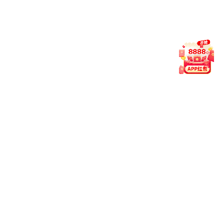
总结：
综上所述，通过阿达尼点评巴斯托尼的一次关键失误，我们
深刻认识到了安全距离的重要性以及如何有效应对不同速度
带来的挑战。在现代足球中，每一个环节都可能成为制胜或
失败的关键，因此不断提升个人技能与团队配合显得尤为重
要.
未来，各支球队应该注重培养年轻球员对于这些细节问题的
重视，通过科学的方法和系统化培训，提高整体竞技水平。
这不仅有助于减小个人失误频率，更能够形成强大的团队凝
聚力，为赢得比赛奠定坚实基础。
分享到：