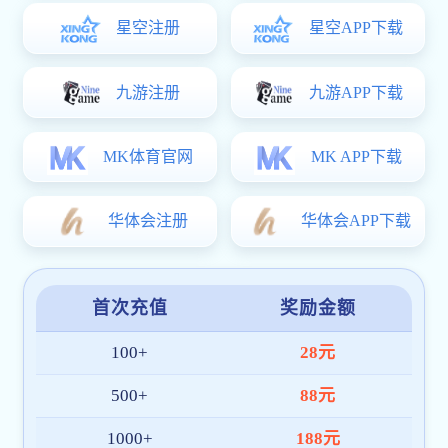
雄鹿管理层明确表示不会轻易交易希罗等人但会考虑疯
狂报价
2026-08-07
15 次浏览