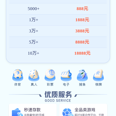
姆巴佩与耐克合同即将到期或将迎来每年2000万欧的新
报价
2026-08-05
22 次浏览