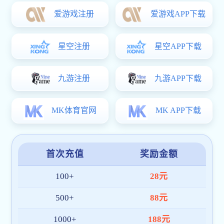
我们的使命与愿景
开云kaiyun网站 以全球化视角推进数字体育服务，专注构建