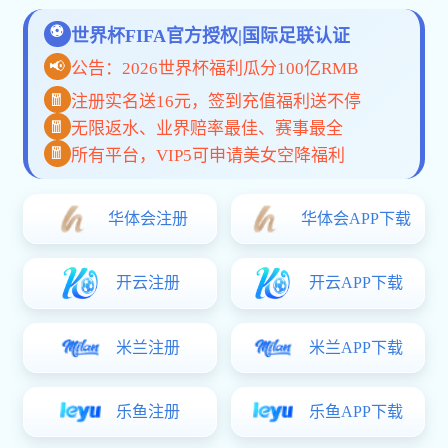
多元业务 · 稳健扩张
开云kaiyun网站 深耕体育数据与互动内容服务，产品体系涵盖
赛事直播、移动端内容分发、社区互动与本地化运营。平台覆盖
多个语种与终端系统，用户规模持续增长。
核心系统采用模块化架构及高并发优化机制，在各类赛事高峰期
亦能保持稳定流畅响应，确保每一位用户都能获得快速、顺畅的
操作体验。