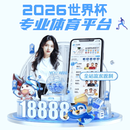
注册入口
关于 开云kaiyun网站
企业概况
国际认证
未来发展