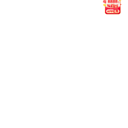
技艺与扎实团队配合，都表明了这位年轻天才未来广阔的发
展前景。
Murray 的成功不是偶然，而是持续努力与训练成果累积后
的回报。我们期待着未来更多关于他的精彩故事，以及他如
何继续书写属于自己的传奇篇章！
分享到：
上一篇
上一篇:很抱歉没有了
下一篇