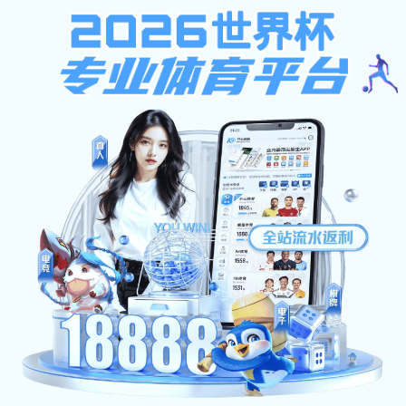
注册入口
开云KAIYUN网站
· 体育观
看更便捷
连接你的赛事视野，打造球迷专属的数字主场。
开云
kaiyun网站网页版
提供多终端支持、高清视频、 实时比
分与赛事推荐，让你随时随地畅享体育内容。
网页端入口