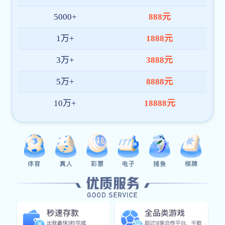
色，为球迷献上一场又一场精彩的比赛。
近年来，随着足球水平的提高，两队交锋时常充满火花。尤
其是在主客场之分下，青岛海牛在主场作战时，总是能够激
发出更强烈的斗志和拼搏精神。这种心理优势往往会影响到
比赛结果，因此本次对决也格外受到关注。
回顾之前几轮交锋的数据统计，可以发现，两队各有胜负，
而比分差距通常不大。这不仅反映了双方实力相近，也为即
将到来的比赛增添了不少悬念，让球迷们期待着惊心动魄的
一战。
2、当前状态分析
进入到新赛季后，各队经过几轮比拼，其状态逐渐显现。青
岛海牛近期表现可圈可点，在过去几轮赛事中，他们展现出
了顽强拼搏、不屈不挠的精神状态。这种积极向上的态度，