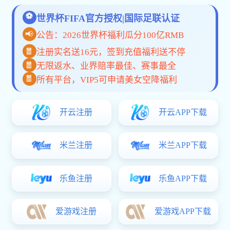
下载APP
青岛海牛誓师主场迎战上海海港中超联
赛第九轮激情对决即将上演
2026-07-02 22:07
阅读 44 次