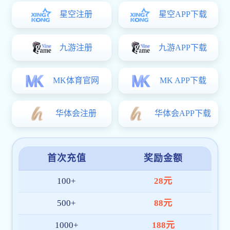
首页
体育动态
正文
克雷桑，这位在中超赛场上崭露头角的外援球员，近日凭借
出色的表现获得了“直播吧最佳”与“中超官方最佳”两项荣誉。
此时，他双手捧着这两座象征荣耀的奖杯，脸上洋溢着自豪
和喜悦。本文将从四个方面详细阐述这一荣耀时刻，包括克
雷桑的职业生涯背景、他在本赛季的杰出表现、获得奖项的
意义，以及他对未来的展望。这一切不仅是个人成就，更是
对团队努力和中国足球发展的重要认可。
1、克雷桑的职业生涯背景
克雷桑出生于足球氛围浓厚的巴西，从小便展现出了卓越的
足球天赋。他在巴西国内联赛中逐渐崭露头角，以其敏锐的
进攻嗅觉与出色的身体素质吸引了多家俱乐部的关注。在加
盟中国联赛之前，他已经在多个国家效力过，为各地球队贡